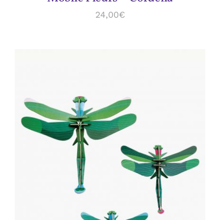
24,00
€
ADD TO CART
/
DÉTAILS