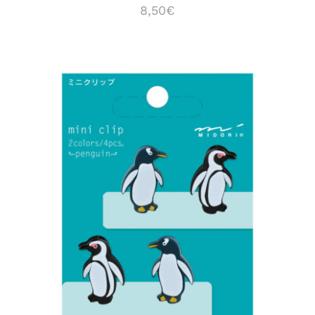
8,50
€
ADD TO CART
/
DÉTAILS