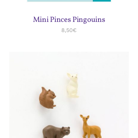
Mini Pinces Pingouins
8,50
€
ADD TO CART
/
DÉTAILS