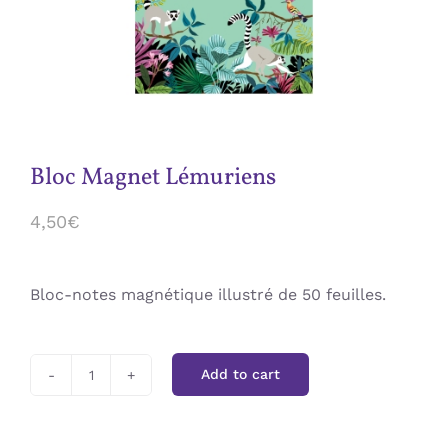
Jeux / Kit / DIY
Affiches
Accessoires
Bloc Magnet Lémuriens
4,50
€
Carte Cadeau
Bloc-notes magnétique illustré de 50 feuilles.
Add to cart
Bloc
Magnet
Lémuriens