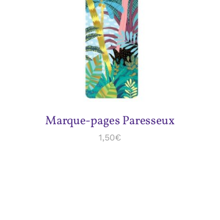
ADD TO CART
/
DÉTAILS
Marque-pages Paresseux
1,50
€