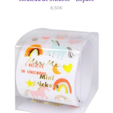
8,50
€
ADD TO CART
/
DÉTAILS